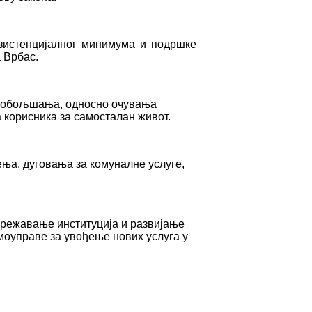
зистенцијалног минимума и подршке
 Врбас.
и побољшања, односно очувања
 корисника за самосталан живот.
ења, дуговања за комуналне услуге,
умрежавање институција и развијање
моуправе за увођење нових услуга у