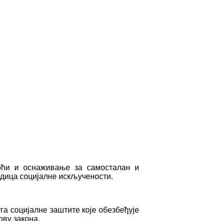
моћи и оснаживање за самосталан и
едица социјалне искључености.
а социјалне заштите које обезбеђује
ову закона.