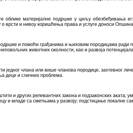
ите облике материјалне подршке у циљу обезбеђивања ег
у о врсти и нивоу коришћења права и услуге доноси Опшина
а подршке и помоћи грађанима и њиховим породицама рад
неповољних животних околности, као и развоја потенцијала
сти једног члана или више чланова породице, захтевног леч
ња деце и сличних проблема.
штити и других релевантних закона и подзаконских аката; 
ецу и младе са сметњама у развоју; подстицање локалне са