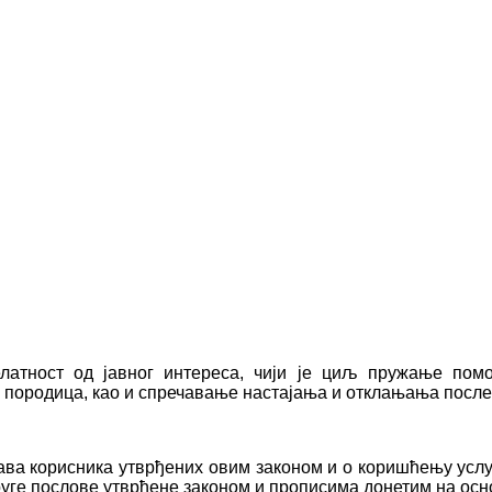
елатност од јавног интереса, чији је циљ пружање по
 и породица, као и спречавање нaстајања и отклањања посл
ава корисника утврђених овим законом и о коришћењу услуг
руге послове утврђене законом и прописима донетим на осн