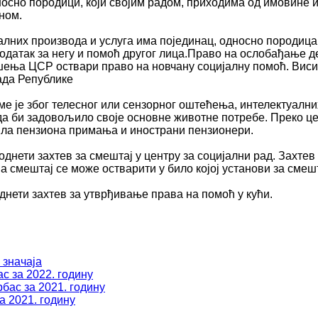
осно породици, који својим радом, приходима од имовине и
ном.
лних производа и услуга има појединац, односно породица
одатак за негу и помоћ другог лица.Право на ослобађање д
решења ЦСР оствари право на новчану социјалну помоћ. Вис
ада Републике
оме је због телесног или сензорног оштећења, интелектуалн
да би задовољило своје основне животне потребе. Преко це
рила пензиона примања и инострани пензионери.
однети захтев за смештај у центру за социјални рад. Захте
 а смештај се може остварити у било којој установи за смеш
днети захтев за утврђивање права на помоћ у кући.
 значаја
с за 2022. годину
бас за 2021. годину
а 2021. годину