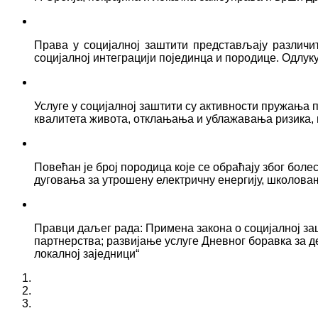
Права у социјалној заштити представљају различ
социјалној интеграцији појединца и породице. Одлук
Услуге у социјалној заштити су активности пружањ
квалитета живота, отклањања и ублажавања ризика, 
Повећан је број породица које се обраћају због боле
дуговања за утрошену електричну енергију, школова
Правци даљег рада: Примена закона о социјалној за
партнерства; развијање услуге Дневног боравка за д
локалној заједници“