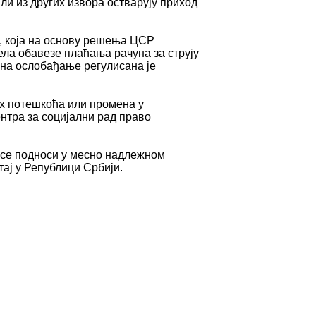
ли из других извора остварују приход
, која на основу решења ЦСР
ела обавезе плаћања рачуна за струју
ина ослобађање регулисана је
их потешкоћа или промена у
нтра за социјални рад право
в се подноси у месно надлежном
тај у Републици Србији.