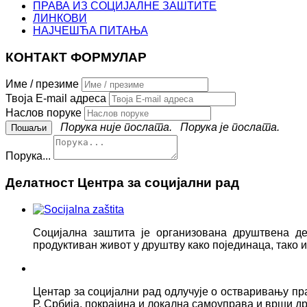
ПРАВА ИЗ СОЦИЈАЛНЕ ЗАШТИТЕ
ЛИНКОВИ
НАЈЧЕШЋА ПИТАЊА
КОНТАКТ ФОРМУЛАР
Име / презиме
Твоја E-mail адреса
Наслов поруке
Порука није послата.
Порука је послата.
Порука...
Делатност Центра за социјални рад
Социјална заштита је организована друштвена д
продуктиван живот у друштву како појединаца, тако
Центар за социјални рад одлучује о остваривању пр
Р. Србија, покрајина и локална самоуправа и врши д