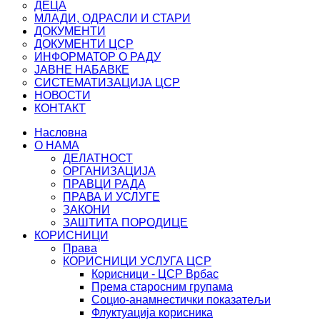
ДЕЦА
МЛАДИ, ОДРАСЛИ И СТАРИ
ДОКУМЕНТИ
ДОКУМЕНТИ ЦСР
ИНФОРМАТОР О РАДУ
ЈАВНЕ НАБАВКЕ
СИСТЕМАТИЗАЦИЈА ЦСР
НОВОСТИ
КОНТАКТ
Насловна
О НАМА
ДЕЛАТНОСТ
ОРГАНИЗАЦИЈА
ПРАВЦИ РАДА
ПРАВА И УСЛУГЕ
ЗАКОНИ
ЗАШТИТА ПОРОДИЦЕ
КОРИСНИЦИ
Права
КОРИСНИЦИ УСЛУГА ЦСР
Корисници - ЦСР Врбас
Према старосним групама
Социо-анамнестички показатељи
Флуктуација корисника