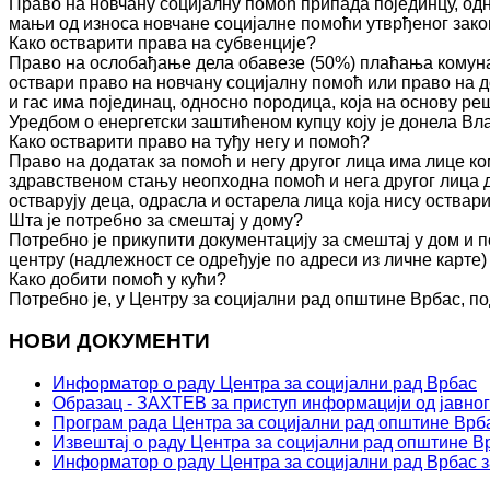
Право на новчану социјалну помоћ припада појединцу, одн
мањи од износа новчане социјалне помоћи утврђеног зако
Како остварити права на субвенције?
Право на ослобађање дела обавезе (50%) плаћања комуна
оствари право на новчану социјалну помоћ или право на д
и гас има појединац, односно породица, која на основу 
Уредбом о енергетски заштићеном купцу коју је донела Вл
Како остварити право на туђу негу и помоћ?
Право на додатак за помоћ и негу другог лица има лице к
здравственом стању неопходна помоћ и нега другог лица 
остварују деца, одрасла и остарела лица која нису оства
Шта је потребно за смештај у дому?
Потребно је прикупити документацију за смештај у дом и п
центру (надлежност се одређује по адреси из личне карте)
Како добити помоћ у кући?
Потребно је, у Центру за социјални рад општине Врбас, по
НОВИ ДОКУМЕНТИ
Информатор о раду Центра за социјални рад Врбас
Образац - ЗАХТЕВ за приступ информацији од јавног
Програм рада Центра за социјални рад општине Врба
Извештај о раду Центра за социјални рад општине Вр
Информатор о раду Центра за социјални рад Врбас з