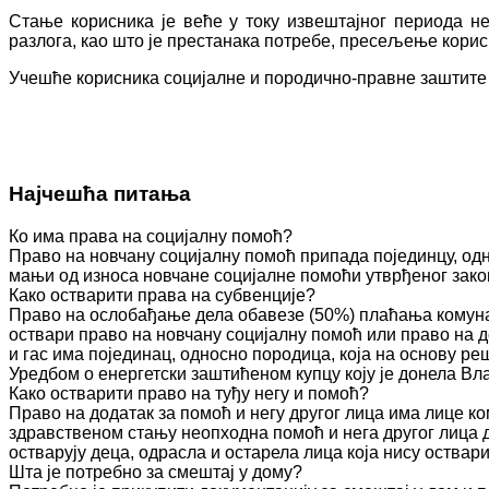
Стање корисника је веће у току извештајног периода не
разлога, као што је престанака потребе, пресељење корис
Учешће корисника социјалне и породично-правне заштите 
Најчешћа питања
Ко има права на социјалну помоћ?
Право на новчану социјалну помоћ припада појединцу, одн
мањи од износа новчане социјалне помоћи утврђеног зако
Како остварити права на субвенције?
Право на ослобађање дела обавезе (50%) плаћања комуна
оствари право на новчану социјалну помоћ или право на д
и гас има појединац, односно породица, која на основу 
Уредбом о енергетски заштићеном купцу коју је донела Вл
Како остварити право на туђу негу и помоћ?
Право на додатак за помоћ и негу другог лица има лице к
здравственом стању неопходна помоћ и нега другог лица 
остварују деца, одрасла и остарела лица која нису оства
Шта је потребно за смештај у дому?