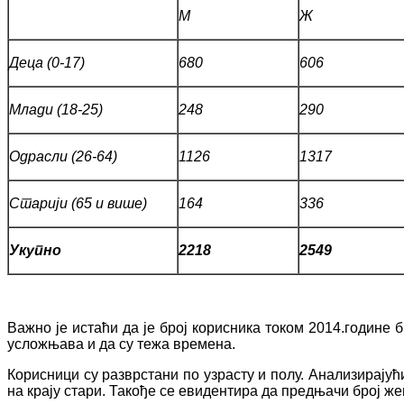
М
Ж
Деца (0-17)
680
606
Млади (18-25)
248
290
Одрасли (26-64)
1126
1317
Старији (65 и више)
164
336
Укупно
2218
2549
Важно је истаћи да је број корисника током 2014.године б
усложњава и да су тежа времена.
Корисници су разврстани по узрасту и полу. Анализирајући
на крају стари. Такође се евидентира да предњачи број же