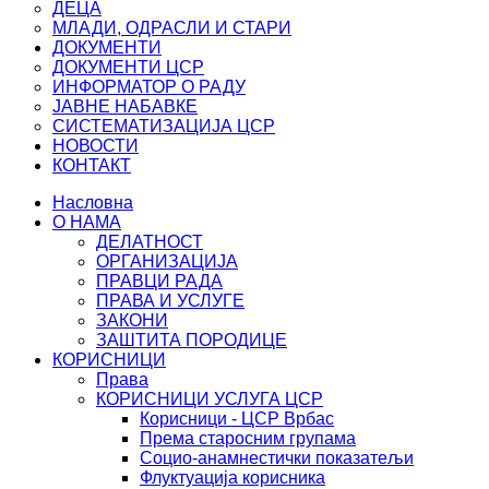
ДЕЦА
МЛАДИ, ОДРАСЛИ И СТАРИ
ДОКУМЕНТИ
ДОКУМЕНТИ ЦСР
ИНФОРМАТОР О РАДУ
ЈАВНЕ НАБАВКЕ
СИСТЕМАТИЗАЦИЈА ЦСР
НОВОСТИ
КОНТАКТ
Насловна
О НАМА
ДЕЛАТНОСТ
ОРГАНИЗАЦИЈА
ПРАВЦИ РАДА
ПРАВА И УСЛУГЕ
ЗАКОНИ
ЗАШТИТА ПОРОДИЦЕ
КОРИСНИЦИ
Права
КОРИСНИЦИ УСЛУГА ЦСР
Корисници - ЦСР Врбас
Према старосним групама
Социо-анамнестички показатељи
Флуктуација корисника