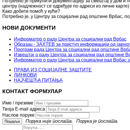
Потребно је прикупити документацију за смештај у дом и п
центру (надлежност се одређује по адреси из личне карте)
Како добити помоћ у кући?
Потребно је, у Центру за социјални рад општине Врбас, по
НОВИ ДОКУМЕНТИ
Информатор о раду Центра за социјални рад Врбас
Образац - ЗАХТЕВ за приступ информацији од јавног
Програм рада Центра за социјални рад општине Врба
Извештај о раду Центра за социјални рад општине Вр
Информатор о раду Центра за социјални рад Врбас з
ПРАВА ИЗ СОЦИЈАЛНЕ ЗАШТИТЕ
ЛИНКОВИ
НАЈЧЕШЋА ПИТАЊА
КОНТАКТ ФОРМУЛАР
Име / презиме
Твоја E-mail адреса
Наслов поруке
Порука није послата.
Порука је послата.