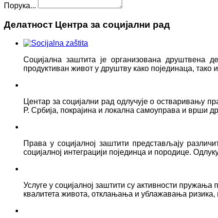
Порука...
Делатност Центра за социјални рад
Социјална заштита је организована друштвена д
продуктиван живот у друштву како појединаца, тако
Центар за социјални рад одлучује о остваривању пр
Р. Србија, покрајина и локална самоуправа и врши д
Права у социјалној заштити представљају различ
социјалној интеграцији појединца и породице. Одлук
Услуге у социјалној заштити су активности пружањ
квалитета живота, отклањања и ублажавања ризика, 