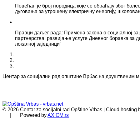
Повећан је број породица које се обраћају због боле
дуговања за утрошену електричну енергију, школова
Правци даљег рада: Примена закона о социјалној за
партнерства; развијање услуге Дневног боравка за д
локалној заједници“
Центар за социјални рад општине Врбас на друштвеним 
© 2026 Centar za socijalni rad Opštine Vrbas | Cloud hosting
| Powered by
AXIOM.rs