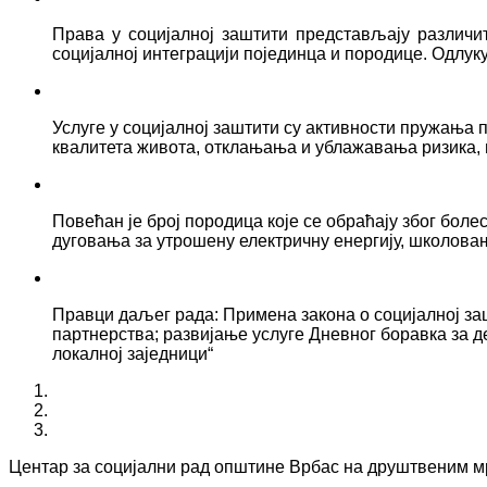
Права у социјалној заштити представљају различ
социјалној интеграцији појединца и породице. Одлук
Услуге у социјалној заштити су активности пружањ
квалитета живота, отклањања и ублажавања ризика, 
Повећан је број породица које се обраћају због боле
дуговања за утрошену електричну енергију, школова
Правци даљег рада: Примена закона о социјалној за
партнерства; развијање услуге Дневног боравка за д
локалној заједници“
Центар за социјални рад општине Врбас на друштвеним 