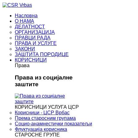
Насловна
О НАМА
ДЕЛАТНОСТ
ОРГАНИЗАЦИЈА
ПРАВЦИ РАДА
ПРАВА И УСЛУГЕ
ЗАКОНИ
ЗАШТИТА ПОРОДИЦЕ
КОРИСНИЦИ
Права
Права из социјалне
заштите
КОРИСНИЦИ УСЛУГА ЦСР
Корисници - ЦСР Врбас
Према старосним групама
Социо-анамнестички показатељи
Флуктуација корисника
СТАРОСНЕ ГРУПЕ