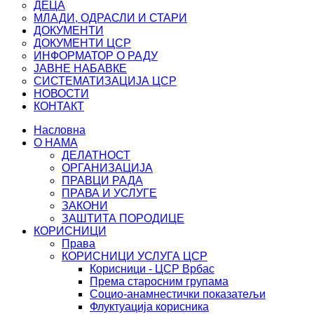
ДЕЦА
МЛАДИ, ОДРАСЛИ И СТАРИ
ДОКУМЕНТИ
ДОКУМЕНТИ ЦСР
ИНФОРМАТОР О РАДУ
ЈАВНЕ НАБАВКЕ
СИСТЕМАТИЗАЦИЈА ЦСР
НОВОСТИ
КОНТАКТ
Насловна
О НАМА
ДЕЛАТНОСТ
ОРГАНИЗАЦИЈА
ПРАВЦИ РАДА
ПРАВА И УСЛУГЕ
ЗАКОНИ
ЗАШТИТА ПОРОДИЦЕ
КОРИСНИЦИ
Права
КОРИСНИЦИ УСЛУГА ЦСР
Корисници - ЦСР Врбас
Према старосним групама
Социо-анамнестички показатељи
Флуктуација корисника