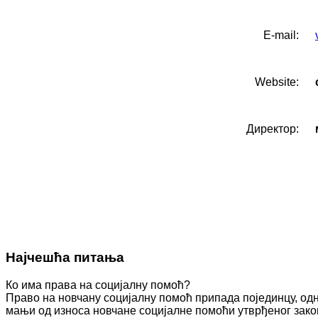
Е-mail:
Website:
Директор:
Најчешћа питања
Ко има права на социјалну помоћ?
Право на новчану социјалну помоћ припада појединцу, одн
мањи од износа новчане социјалне помоћи утврђеног зако