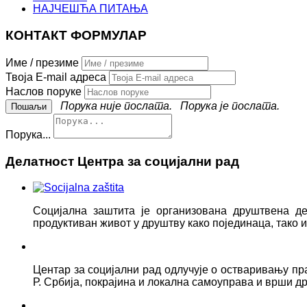
НАЈЧЕШЋА ПИТАЊА
КОНТАКТ ФОРМУЛАР
Име / презиме
Твоја E-mail адреса
Наслов поруке
Порука није послата.
Порука је послата.
Порука...
Делатност Центра за социјални рад
Социјална заштита је организована друштвена д
продуктиван живот у друштву како појединаца, тако
Центар за социјални рад одлучује о остваривању пр
Р. Србија, покрајина и локална самоуправа и врши д