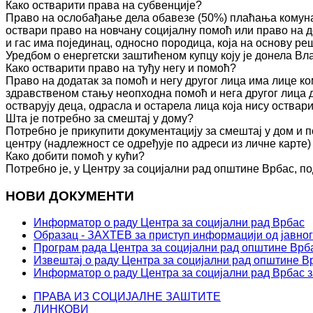
Како остварити права на субвенције?
Право на ослобађање дела обавезе (50%) плаћања комуна
оствари право на новчану социјалну помоћ или право на д
и гас има појединац, односно породица, која на основу 
Уредбом о енергетски заштићеном купцу коју је донела Вл
Како остварити право на туђу негу и помоћ?
Право на додатак за помоћ и негу другог лица има лице к
здравственом стању неопходна помоћ и нега другог лица 
остварују деца, одрасла и остарела лица која нису оства
Шта је потребно за смештај у дому?
Потребно је прикупити документацију за смештај у дом и п
центру (надлежност се одређује по адреси из личне карте)
Како добити помоћ у кући?
Потребно је, у Центру за социјални рад општине Врбас, по
НОВИ ДОКУМЕНТИ
Информатор о раду Центра за социјални рад Врбас
Образац - ЗАХТЕВ за приступ информацији од јавног
Програм рада Центра за социјални рад општине Врба
Извештај о раду Центра за социјални рад општине Вр
Информатор о раду Центра за социјални рад Врбас з
ПРАВА ИЗ СОЦИЈАЛНЕ ЗАШТИТЕ
ЛИНКОВИ