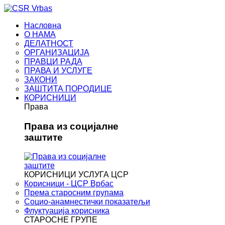
Насловна
О НАМА
ДЕЛАТНОСТ
ОРГАНИЗАЦИЈА
ПРАВЦИ РАДА
ПРАВА И УСЛУГЕ
ЗАКОНИ
ЗАШТИТА ПОРОДИЦЕ
КОРИСНИЦИ
Права
Права из социјалне
заштите
КОРИСНИЦИ УСЛУГА ЦСР
Корисници - ЦСР Врбас
Према старосним групама
Социо-анамнестички показатељи
Флуктуација корисника
СТАРОСНЕ ГРУПЕ