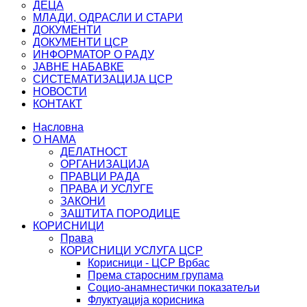
ДЕЦА
МЛАДИ, ОДРАСЛИ И СТАРИ
ДОКУМЕНТИ
ДОКУМЕНТИ ЦСР
ИНФОРМАТОР О РАДУ
ЈАВНЕ НАБАВКЕ
СИСТЕМАТИЗАЦИЈА ЦСР
НОВОСТИ
КОНТАКТ
Насловна
О НАМА
ДЕЛАТНОСТ
ОРГАНИЗАЦИЈА
ПРАВЦИ РАДА
ПРАВА И УСЛУГЕ
ЗАКОНИ
ЗАШТИТА ПОРОДИЦЕ
КОРИСНИЦИ
Права
КОРИСНИЦИ УСЛУГА ЦСР
Корисници - ЦСР Врбас
Према старосним групама
Социо-анамнестички показатељи
Флуктуација корисника