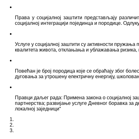
Права у социјалној заштити представљају различ
социјалној интеграцији појединца и породице. Одлук
Услуге у социјалној заштити су активности пружањ
квалитета живота, отклањања и ублажавања ризика, 
Повећан је број породица које се обраћају због боле
дуговања за утрошену електричну енергију, школова
Правци даљег рада: Примена закона о социјалној за
партнерства; развијање услуге Дневног боравка за д
локалној заједници“