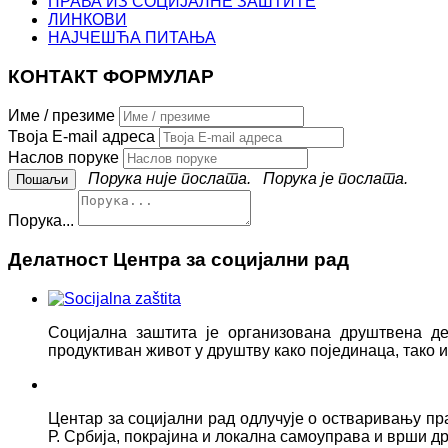
ПРАВА ИЗ СОЦИЈАЛНЕ ЗАШТИТЕ
ЛИНКОВИ
НАЈЧЕШЋА ПИТАЊА
КОНТАКТ ФОРМУЛАР
Име / презиме
Твоја E-mail адреса
Наслов поруке
Порука није послата.
Порука је послата.
Порука...
Делатност Центра за социјални рад
Социјална заштита је организована друштвена д
продуктиван живот у друштву како појединаца, тако
Центар за социјални рад одлучује о остваривању пр
Р. Србија, покрајина и локална самоуправа и врши д