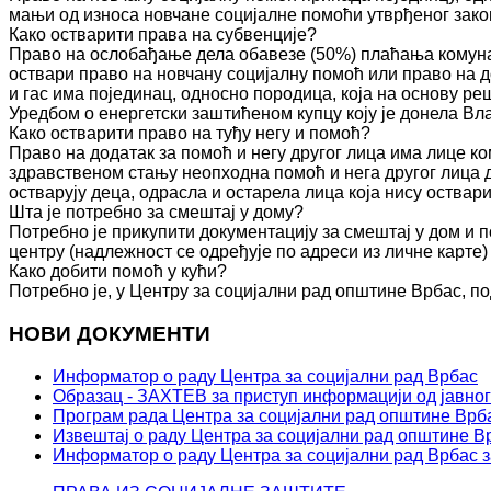
мањи од износа новчане социјалне помоћи утврђеног зако
Како остварити права на субвенције?
Право на ослобађање дела обавезе (50%) плаћања комуна
оствари право на новчану социјалну помоћ или право на д
и гас има појединац, односно породица, која на основу 
Уредбом о енергетски заштићеном купцу коју је донела Вл
Како остварити право на туђу негу и помоћ?
Право на додатак за помоћ и негу другог лица има лице к
здравственом стању неопходна помоћ и нега другог лица 
остварују деца, одрасла и остарела лица која нису оства
Шта је потребно за смештај у дому?
Потребно је прикупити документацију за смештај у дом и п
центру (надлежност се одређује по адреси из личне карте)
Како добити помоћ у кући?
Потребно је, у Центру за социјални рад општине Врбас, по
НОВИ ДОКУМЕНТИ
Информатор о раду Центра за социјални рад Врбас
Образац - ЗАХТЕВ за приступ информацији од јавног
Програм рада Центра за социјални рад општине Врба
Извештај о раду Центра за социјални рад општине Вр
Информатор о раду Центра за социјални рад Врбас з