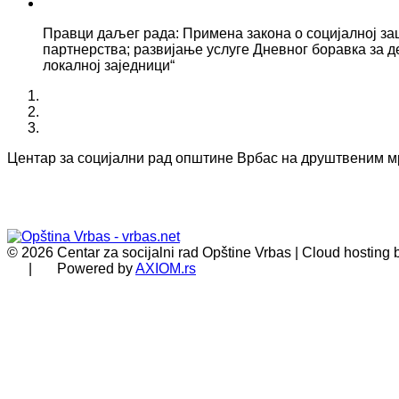
Правци даљег рада: Примена закона о социјалној за
партнерства; развијање услуге Дневног боравка за д
локалној заједници“
Центар за социјални рад општине Врбас на друштвеним 
© 2026 Centar za socijalni rad Opštine Vrbas | Cloud hosting
| Powered by
AXIOM.rs