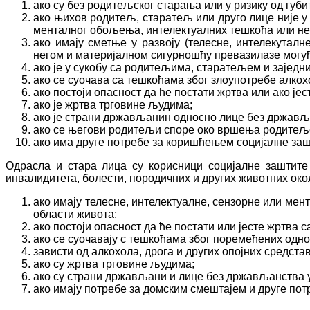
ако су без родитељског старања или у ризику од губ
ако њихов родитељ, старатељ или друго лице није у
менталног обољења, интелектуалних тешкоћа или не
ако имају сметње у развоју (телесне, интелекуталн
негом и материјалном сигурношћу превазилазе могу
ако је у сукобу са родитељима, старатељем и заједн
ако се суочава са тешкоћама због злоупотребе алкохо
ако постоји опасност да ће постати жртва или ако ј
ако је жртва трговине људима;
ако је страни држављанин односно лице без држављ
ако се његови родитељи споре око вршења родитељс
ако има друге потребе за коришћењем социјалне заш
Одрасла и стара лица су корисници социјалне заштите
инвалидитета, болести, породичних и других животних око
ако имају телесне, интелектуалне, сензорне или мен
области живота;
ако постоји опасност да ће постати или јесте жртв
ако се суочавају с тешкоћама због поремећених одно
зависти од алкохола, дрога и других опојних средста
ако су жртва трговине људима;
ако су страни држављани и лице без држављанства у
ако имају потребе за домским смештајем и друге по