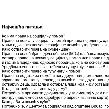
Најчешћа питања
Ко има права на социјалну помоћ?
Право на новчану социјалну помоћ припада појединцу, одн
мањи од износа новчане социјалне помоћи утврђеног зако
Како остварити права на субвенције?
Право на ослобађање дела обавезе (50%) плаћања комуна
оствари право на новчану социјалну помоћ или право на д
и гас има појединац, односно породица, која на основу 
Уредбом о енергетски заштићеном купцу коју је донела Вл
Како остварити право на туђу негу и помоћ?
Право на додатак за помоћ и негу другог лица има лице к
здравственом стању неопходна помоћ и нега другог лица 
остварују деца, одрасла и остарела лица која нису оства
Шта је потребно за смештај у дому?
Потребно је прикупити документацију за смештај у дом и п
центру (надлежност се одређује по адреси из личне карте)
Како добити помоћ у кући?
Потребно је, у Центру за социјални рад општине Врбас, по