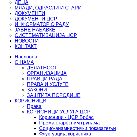
ДЕЦА
МЛАДИ, ОДРАСЛИ И СТАРИ
ДОКУМЕНТИ
ДОКУМЕНТИ ЦСР
ИНФОРМАТОР О РАДУ
ЈАВНЕ НАБАВКЕ
СИСТЕМАТИЗАЦИЈА ЦСР
НОВОСТИ
КОНТАКТ
Насловна
О НАМА
ДЕЛАТНОСТ
ОРГАНИЗАЦИЈА
ПРАВЦИ РАДА
ПРАВА И УСЛУГЕ
ЗАКОНИ
ЗАШТИТА ПОРОДИЦЕ
КОРИСНИЦИ
Права
КОРИСНИЦИ УСЛУГА ЦСР
Корисници - ЦСР Врбас
Према старосним групама
Социо-анамнестички показатељи
Флуктуација корисника