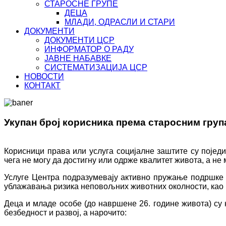
СТАРОСНЕ ГРУПЕ
ДЕЦА
МЛАДИ, ОДРАСЛИ И СТАРИ
ДОКУМЕНТИ
ДОКУМЕНТИ ЦСР
ИНФОРМАТОР О РАДУ
ЈАВНЕ НАБАВКЕ
СИСТЕМАТИЗАЦИЈА ЦСР
НОВОСТИ
КОНТАКТ
Укупан број корисника према старосним гру
Корисници права или услуга социјалне заштите су појед
чега не могу да достигну или одрже квалитет живота, а не
Услуге Центра подразумевају активно пружање подршке
ублажавања ризика неповољних животних околности, као 
Деца и младе особе (до навршене 26. године живота) су 
безбедност и развој, а нарочито: