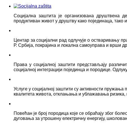
Социјална заштита је организована друштвена д
продуктиван живот у друштву како појединаца, тако
Центар за социјални рад одлучује о остваривању пр
Р. Србија, покрајина и локална самоуправа и врши д
Права у социјалној заштити представљају различ
социјалној интеграцији појединца и породице. Одлук
Услуге у социјалној заштити су активности пружањ
квалитета живота, отклањања и ублажавања ризика, 
Повећан је број породица које се обраћају због боле
дуговања за утрошену електричну енергију, школова