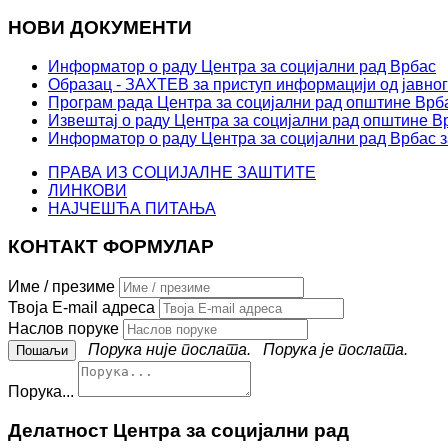
НОВИ ДОКУМЕНТИ
Информатор о раду Центра за социјални рад Врбас
Образац - ЗАХТЕВ за приступ информацији од јавног
Програм рада Центра за социјални рад општине Врба
Извештај о раду Центра за социјални рад општине Вр
Информатор о раду Центра за социјални рад Врбас з
ПРАВА ИЗ СОЦИЈАЛНЕ ЗАШТИТЕ
ЛИНКОВИ
НАЈЧЕШЋА ПИТАЊА
КОНТАКТ ФОРМУЛАР
Име / презиме
Твоја E-mail адреса
Наслов поруке
Порука није послата.
Порука је послата.
Порука...
Делатност Центра за социјални рад