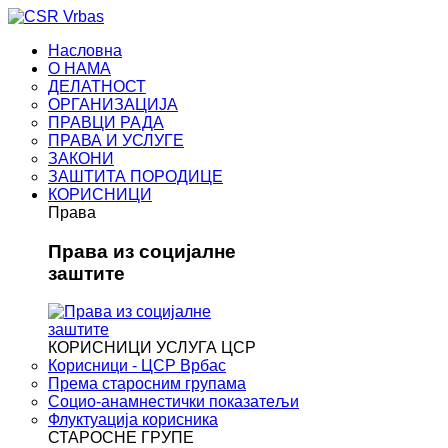
Насловна
О НАМА
ДЕЛАТНОСТ
ОРГАНИЗАЦИЈА
ПРАВЦИ РАДА
ПРАВА И УСЛУГЕ
ЗАКОНИ
ЗАШТИТА ПОРОДИЦЕ
КОРИСНИЦИ
Права
Права из социјалне
заштите
КОРИСНИЦИ УСЛУГА ЦСР
Корисници - ЦСР Врбас
Према старосним групама
Социо-анамнестички показатељи
Флуктуација корисника
СТАРОСНЕ ГРУПЕ